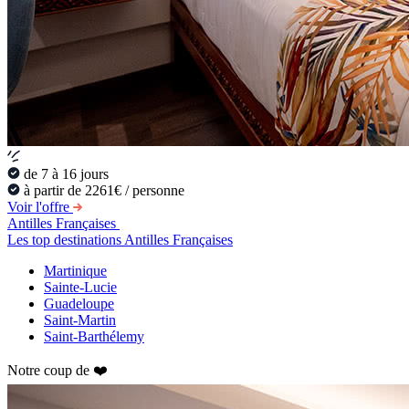
de 7 à 16 jours
à partir de 2261€ / personne
Voir l'offre
Antilles Françaises
Les top destinations Antilles Françaises
Martinique
Sainte-Lucie
Guadeloupe
Saint-Martin
Saint-Barthélemy
Notre coup de ❤️