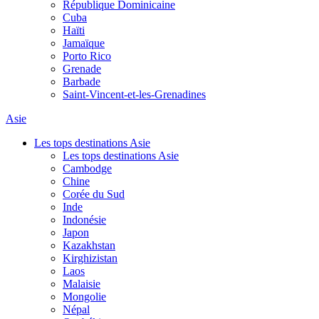
République Dominicaine
Cuba
Haïti
Jamaïque
Porto Rico
Grenade
Barbade
Saint-Vincent-et-les-Grenadines
Asie
Les tops destinations Asie
Les tops destinations Asie
Cambodge
Chine
Corée du Sud
Inde
Indonésie
Japon
Kazakhstan
Kirghizistan
Laos
Malaisie
Mongolie
Népal