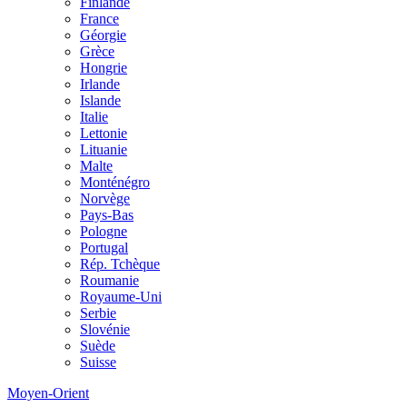
Finlande
France
Géorgie
Grèce
Hongrie
Irlande
Islande
Italie
Lettonie
Lituanie
Malte
Monténégro
Norvège
Pays-Bas
Pologne
Portugal
Rép. Tchèque
Roumanie
Royaume-Uni
Serbie
Slovénie
Suède
Suisse
Moyen-Orient