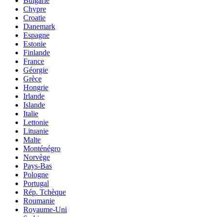
Bulgarie
Chypre
Croatie
Danemark
Espagne
Estonie
Finlande
France
Géorgie
Grèce
Hongrie
Irlande
Islande
Italie
Lettonie
Lituanie
Malte
Monténégro
Norvège
Pays-Bas
Pologne
Portugal
Rép. Tchèque
Roumanie
Royaume-Uni