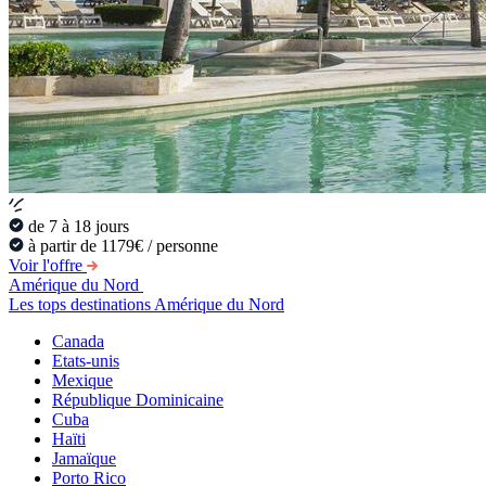
de 7 à 18 jours
à partir de 1179€ / personne
Voir l'offre
Amérique du Nord
Les tops destinations Amérique du Nord
Canada
Etats-unis
Mexique
République Dominicaine
Cuba
Haïti
Jamaïque
Porto Rico