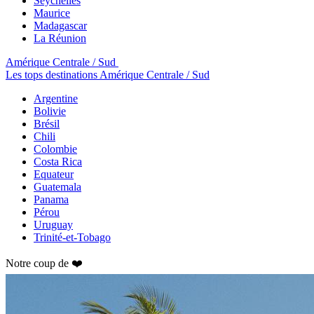
Seychelles
Maurice
Madagascar
La Réunion
Amérique Centrale / Sud
Les tops destinations Amérique Centrale / Sud
Argentine
Bolivie
Brésil
Chili
Colombie
Costa Rica
Equateur
Guatemala
Panama
Pérou
Uruguay
Trinité-et-Tobago
Notre coup de ❤️