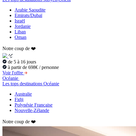
Arabie Saoudite
Emirats/Dubaï
Israël
Jordanie
Liban
Oman
Notre coup de ❤️
de 5 à 16 jours
à partir de 698€ / personne
Voir l'offre
Océanie
Les tops destinations Océanie
Australie
Fidji
Polynésie Française
Nouvelle-Zélande
Notre coup de ❤️