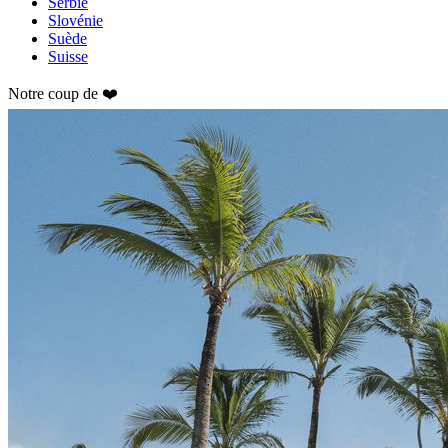
Serbie
Slovénie
Suède
Suisse
Notre coup de ❤️