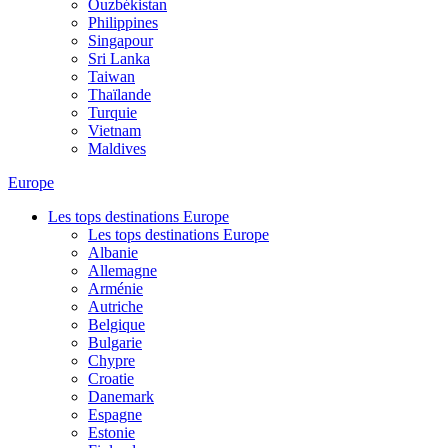
Ouzbékistan
Philippines
Singapour
Sri Lanka
Taiwan
Thaïlande
Turquie
Vietnam
Maldives
Europe
Les tops destinations Europe
Les tops destinations Europe
Albanie
Allemagne
Arménie
Autriche
Belgique
Bulgarie
Chypre
Croatie
Danemark
Espagne
Estonie