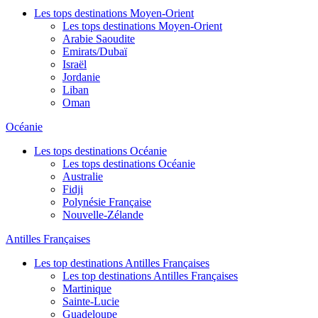
Les tops destinations Moyen-Orient
Les tops destinations Moyen-Orient
Arabie Saoudite
Emirats/Dubaï
Israël
Jordanie
Liban
Oman
Océanie
Les tops destinations Océanie
Les tops destinations Océanie
Australie
Fidji
Polynésie Française
Nouvelle-Zélande
Antilles Françaises
Les top destinations Antilles Françaises
Les top destinations Antilles Françaises
Martinique
Sainte-Lucie
Guadeloupe