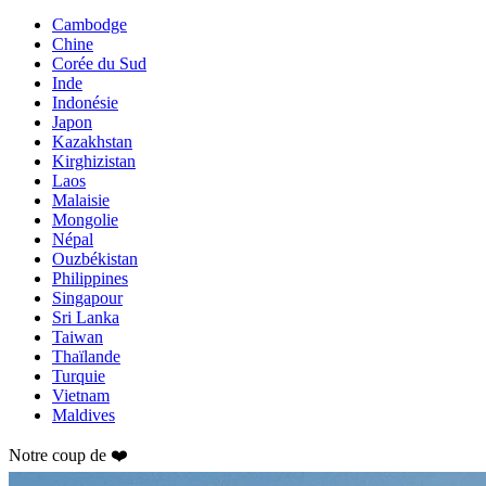
Cambodge
Chine
Corée du Sud
Inde
Indonésie
Japon
Kazakhstan
Kirghizistan
Laos
Malaisie
Mongolie
Népal
Ouzbékistan
Philippines
Singapour
Sri Lanka
Taiwan
Thaïlande
Turquie
Vietnam
Maldives
Notre coup de ❤️