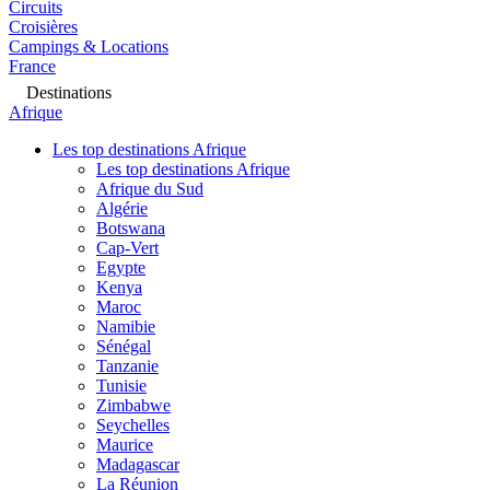
Circuits
Croisières
Campings & Locations
France
Destinations
Afrique
Les top destinations Afrique
Les top destinations Afrique
Afrique du Sud
Algérie
Botswana
Cap-Vert
Egypte
Kenya
Maroc
Namibie
Sénégal
Tanzanie
Tunisie
Zimbabwe
Seychelles
Maurice
Madagascar
La Réunion