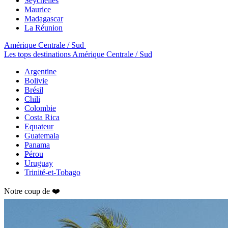
Seychelles
Maurice
Madagascar
La Réunion
Amérique Centrale / Sud
Les tops destinations Amérique Centrale / Sud
Argentine
Bolivie
Brésil
Chili
Colombie
Costa Rica
Equateur
Guatemala
Panama
Pérou
Uruguay
Trinité-et-Tobago
Notre coup de ❤️