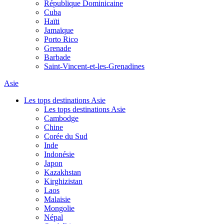
République Dominicaine
Cuba
Haïti
Jamaïque
Porto Rico
Grenade
Barbade
Saint-Vincent-et-les-Grenadines
Asie
Les tops destinations Asie
Les tops destinations Asie
Cambodge
Chine
Corée du Sud
Inde
Indonésie
Japon
Kazakhstan
Kirghizistan
Laos
Malaisie
Mongolie
Népal