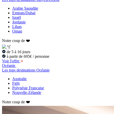
Arabie Saoudite
Emirats/Dubaï
Israël
Jordanie
Liban
Oman
Notre coup de ❤️
de 5 à 16 jours
à partir de 695€ / personne
Voir l'offre
Océanie
Les tops destinations Océanie
Australie
Fidji
Polynésie Française
Nouvelle-Zélande
Notre coup de ❤️