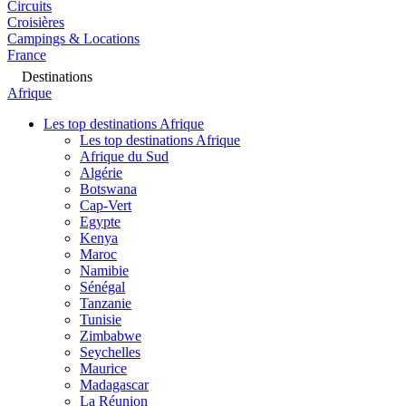
Circuits
Croisières
Campings & Locations
France
Destinations
Afrique
Les top destinations Afrique
Les top destinations Afrique
Afrique du Sud
Algérie
Botswana
Cap-Vert
Egypte
Kenya
Maroc
Namibie
Sénégal
Tanzanie
Tunisie
Zimbabwe
Seychelles
Maurice
Madagascar
La Réunion