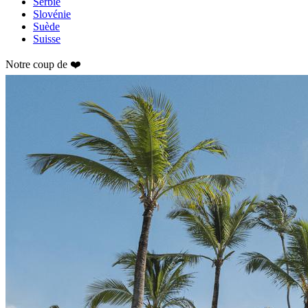
Serbie
Slovénie
Suède
Suisse
Notre coup de ❤️