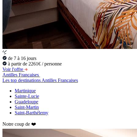
de 7 à 16 jours
à partir de 2261€ / personne
Voir l'offre
Antilles Françaises
Les top destinations Antilles Françaises
Martinique
Sainte-Lucie
Guadeloupe
Saint-Martin
Saint-Barthélemy
Notre coup de ❤️