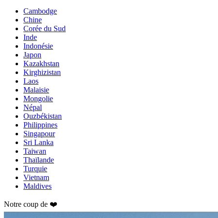
Cambodge
Chine
Corée du Sud
Inde
Indonésie
Japon
Kazakhstan
Kirghizistan
Laos
Malaisie
Mongolie
Népal
Ouzbékistan
Philippines
Singapour
Sri Lanka
Taiwan
Thaïlande
Turquie
Vietnam
Maldives
Notre coup de ❤️