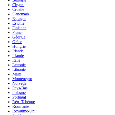
Bulgarie
Chypre
Croatie
Danemark
Espagne
Estonie
Finlande
France
Géorgie
Grèce
Hongrie
Irlande
Islande
Italie
Lettonie
Lituanie
Malte
Monténégro
Norvège
Pays-Bas
Pologne
Portugal
Rép. Tchèque
Roumanie
Royaume-Uni