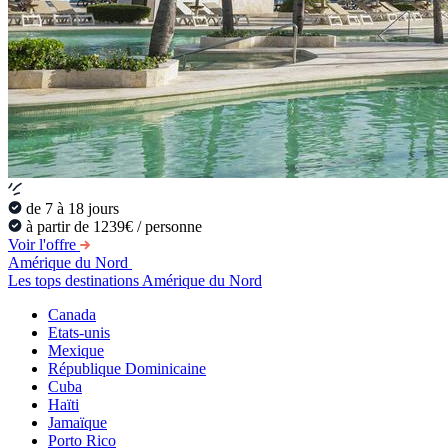
de 7 à 18 jours
à partir de 1239€ / personne
Voir l'offre
Amérique du Nord
Les tops destinations Amérique du Nord
Canada
Etats-unis
Mexique
République Dominicaine
Cuba
Haïti
Jamaïque
Porto Rico