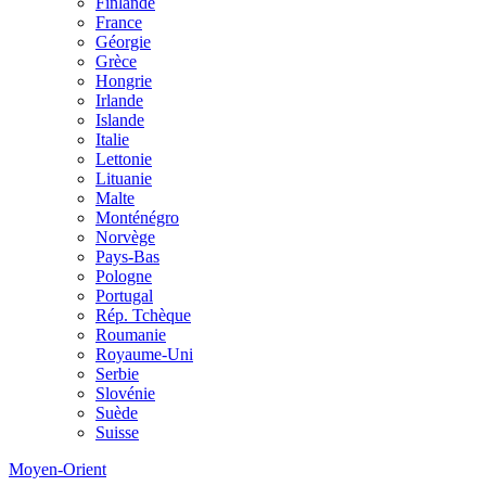
Finlande
France
Géorgie
Grèce
Hongrie
Irlande
Islande
Italie
Lettonie
Lituanie
Malte
Monténégro
Norvège
Pays-Bas
Pologne
Portugal
Rép. Tchèque
Roumanie
Royaume-Uni
Serbie
Slovénie
Suède
Suisse
Moyen-Orient