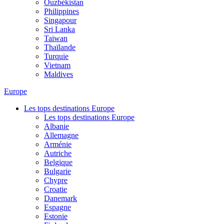
Ouzbékistan
Philippines
Singapour
Sri Lanka
Taiwan
Thaïlande
Turquie
Vietnam
Maldives
Europe
Les tops destinations Europe
Les tops destinations Europe
Albanie
Allemagne
Arménie
Autriche
Belgique
Bulgarie
Chypre
Croatie
Danemark
Espagne
Estonie