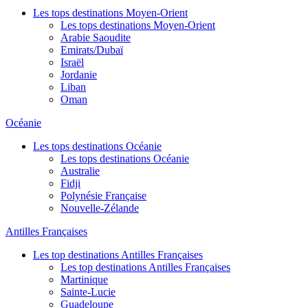
Les tops destinations Moyen-Orient
Les tops destinations Moyen-Orient
Arabie Saoudite
Emirats/Dubaï
Israël
Jordanie
Liban
Oman
Océanie
Les tops destinations Océanie
Les tops destinations Océanie
Australie
Fidji
Polynésie Française
Nouvelle-Zélande
Antilles Françaises
Les top destinations Antilles Françaises
Les top destinations Antilles Françaises
Martinique
Sainte-Lucie
Guadeloupe