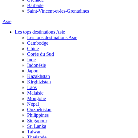
Barbade
Saint-Vincent-et-les-Grenadines
Asie
Les tops destinations Asie
Les tops destinations Asie
Cambodge
Chine
Corée du Sud
Inde
Indonésie
Japon
Kazakhstan
Kirghizistan
Laos
Malaisie
Mongolie
Népal
Ouzbékistan
Philippines
Singapour
Sri Lanka
Taiwan
Thaïlande