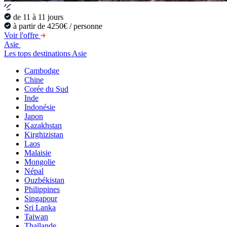
de 11 à 11 jours
à partir de 4250€ / personne
Voir l'offre
Asie
Les tops destinations Asie
Cambodge
Chine
Corée du Sud
Inde
Indonésie
Japon
Kazakhstan
Kirghizistan
Laos
Malaisie
Mongolie
Népal
Ouzbékistan
Philippines
Singapour
Sri Lanka
Taiwan
Thaïlande