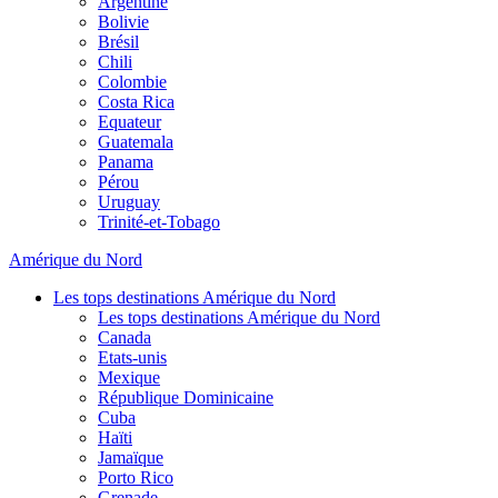
Argentine
Bolivie
Brésil
Chili
Colombie
Costa Rica
Equateur
Guatemala
Panama
Pérou
Uruguay
Trinité-et-Tobago
Amérique du Nord
Les tops destinations Amérique du Nord
Les tops destinations Amérique du Nord
Canada
Etats-unis
Mexique
République Dominicaine
Cuba
Haïti
Jamaïque
Porto Rico
Grenade