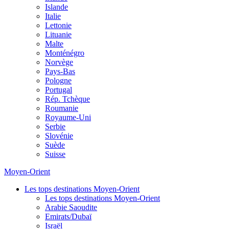
Islande
Italie
Lettonie
Lituanie
Malte
Monténégro
Norvège
Pays-Bas
Pologne
Portugal
Rép. Tchèque
Roumanie
Royaume-Uni
Serbie
Slovénie
Suède
Suisse
Moyen-Orient
Les tops destinations Moyen-Orient
Les tops destinations Moyen-Orient
Arabie Saoudite
Emirats/Dubaï
Israël