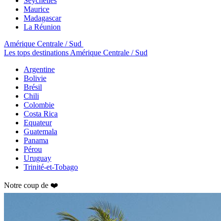
Seychelles
Maurice
Madagascar
La Réunion
Amérique Centrale / Sud
Les tops destinations Amérique Centrale / Sud
Argentine
Bolivie
Brésil
Chili
Colombie
Costa Rica
Equateur
Guatemala
Panama
Pérou
Uruguay
Trinité-et-Tobago
Notre coup de ❤️