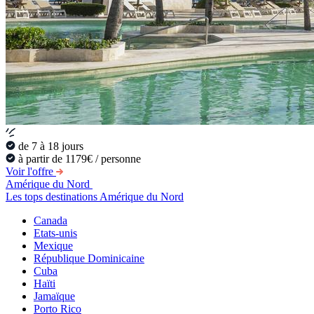
de 7 à 18 jours
à partir de 1179€ / personne
Voir l'offre
Amérique du Nord
Les tops destinations Amérique du Nord
Canada
Etats-unis
Mexique
République Dominicaine
Cuba
Haïti
Jamaïque
Porto Rico