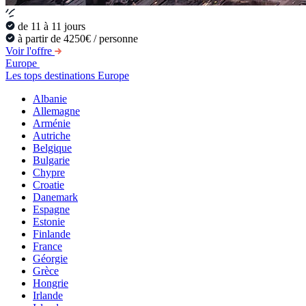
de 11 à 11 jours
à partir de 4250€ / personne
Voir l'offre
Europe
Les tops destinations Europe
Albanie
Allemagne
Arménie
Autriche
Belgique
Bulgarie
Chypre
Croatie
Danemark
Espagne
Estonie
Finlande
France
Géorgie
Grèce
Hongrie
Irlande