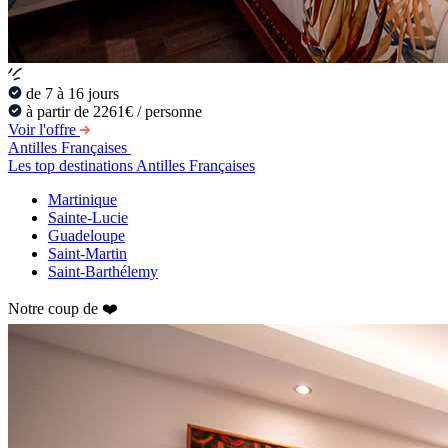
de 7 à 16 jours
à partir de 2261€ / personne
Voir l'offre
Antilles Françaises
Les top destinations Antilles Françaises
Martinique
Sainte-Lucie
Guadeloupe
Saint-Martin
Saint-Barthélemy
Notre coup de ❤️