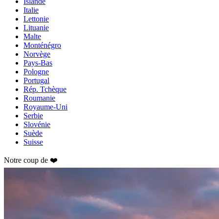
Islande
Italie
Lettonie
Lituanie
Malte
Monténégro
Norvège
Pays-Bas
Pologne
Portugal
Rép. Tchèque
Roumanie
Royaume-Uni
Serbie
Slovénie
Suède
Suisse
Notre coup de ❤️