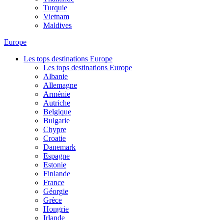
Turquie
Vietnam
Maldives
Europe
Les tops destinations Europe
Les tops destinations Europe
Albanie
Allemagne
Arménie
Autriche
Belgique
Bulgarie
Chypre
Croatie
Danemark
Espagne
Estonie
Finlande
France
Géorgie
Grèce
Hongrie
Irlande